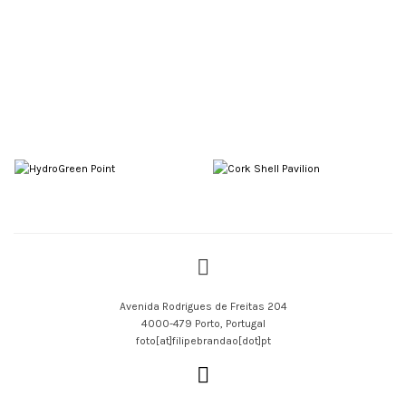
HydroGreen Point
Temporary
Cork Shell Pavilion
Temporary
#Amorim Isolamentos
#digital fabrication
#Concreta
#Cork
#ICB
#fabrico digital
#Pavilion
#hydroponics
#Investigação
#IOT
Avenida Rodrigues de Freitas 204
#open-source
#Research
4000-479 Porto, Portugal
#urban resilience
#Wood
foto[at]filipebrandao[dot]pt