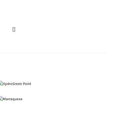
HydroGreen Point
Temporário
Marraquexe
Viagem