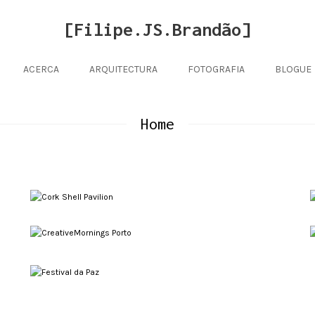
[Filipe.JS.Brandão]
ACERCA
ARQUITECTURA
FOTOGRAFIA
BLOGUE
Home
Cork Shell Pavilion
Temporário
CreativeMornings Porto
Eventos
Festival da Paz