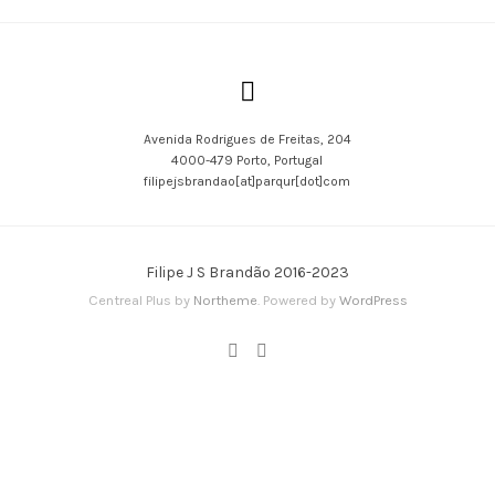
Eventos
Avenida Rodrigues de Freitas, 204
4000-479 Porto, Portugal
filipejsbrandao[at]parqur[dot]com
Filipe J S Brandão 2016-2023
Centreal Plus by
Northeme
.
Powered by
WordPress