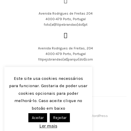
#fotografia de arquitectura
#Mesquita
Avenida Rodrigues de Freitas 204
4000-479 Porto, Portugal
foto[at]filipebrandao[dot]pt
Avenida Rodrigues de Freitas, 204
4000-479 Porto, Portugal
filipejsbrandao[at]parqur[dot]com
Este site usa cookies necessários
para funcionar. Gostaria de poder usar
cookies opcionais para poder
English
Português
melhorá-lo. Caso aceite clique no
botoão em baixo
Filipe J S Brandão 2016-2023
Centreal Plus by
Northeme
.
Powered by
WordPress
Aceitar
Rejeitar
Ler mais