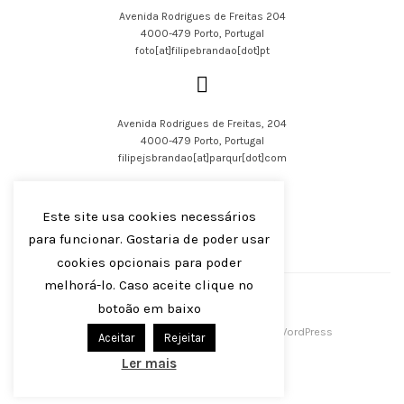
Avenida Rodrigues de Freitas 204
4000-479 Porto, Portugal
foto[at]filipebrandao[dot]pt
Avenida Rodrigues de Freitas, 204
4000-479 Porto, Portugal
filipejsbrandao[at]parqur[dot]com
Este site usa cookies necessários
para funcionar. Gostaria de poder usar
cookies opcionais para poder
English
Português
melhorá-lo. Caso aceite clique no
botoão em baixo
Filipe J S Brandão 2016-2023
Centreal Plus by
Northeme
.
Powered by
WordPress
Aceitar
Rejeitar
Ler mais