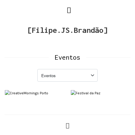
[Filipe.JS.Brandão]
CreativeMornings
Eventos
Porto
Festival da Paz
Eventos
Eventos
#Festival da Paz
#pequeno-almoço
#Penafiel
#Portugal
#criativas
#evento
#Verão
#manhãs
#palestras