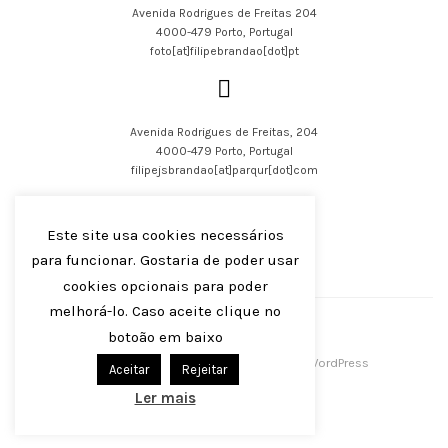
Avenida Rodrigues de Freitas 204
#Porto
4000-479 Porto, Portugal
foto[at]filipebrandao[dot]pt
Avenida Rodrigues de Freitas, 204
4000-479 Porto, Portugal
filipejsbrandao[at]parqur[dot]com
Este site usa cookies necessários
para funcionar. Gostaria de poder usar
cookies opcionais para poder
English
Português
melhorá-lo. Caso aceite clique no
botoão em baixo
Filipe J S Brandão 2016-2023
Centreal Plus by
Northeme
.
Powered by
WordPress
Aceitar
Rejeitar
Ler mais