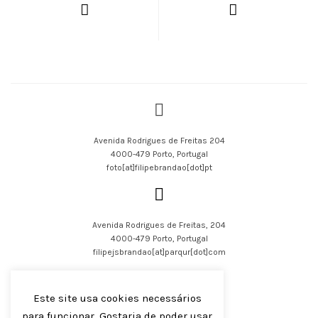
Avenida Rodrigues de Freitas 204
4000-479 Porto, Portugal
foto[at]filipebrandao[dot]pt
Avenida Rodrigues de Freitas, 204
4000-479 Porto, Portugal
filipejsbrandao[at]parqur[dot]com
Este site usa cookies necessários
para funcionar. Gostaria de poder usar