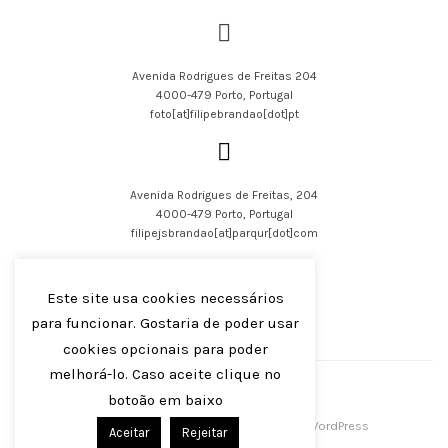
Avenida Rodrigues de Freitas 204
4000-479 Porto, Portugal
foto[at]filipebrandao[dot]pt
Avenida Rodrigues de Freitas, 204
4000-479 Porto, Portugal
filipejsbrandao[at]parqur[dot]com
Este site usa cookies necessários
para funcionar. Gostaria de poder usar
cookies opcionais para poder
English
Português
melhorá-lo. Caso aceite clique no
botoão em baixo
Filipe J S Brandão 2016-2023
Centreal Plus by
Northeme
.
Powered by
WordPress
Aceitar
Rejeitar